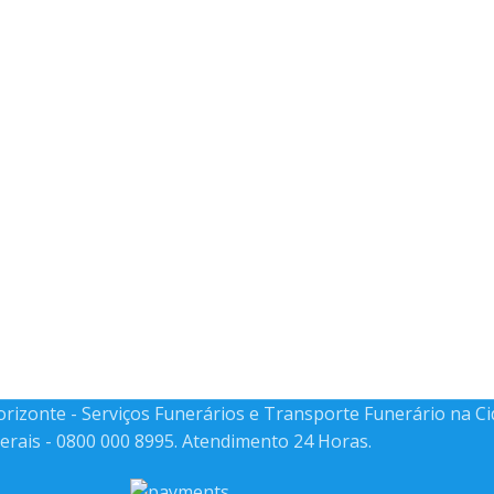
Horizonte - Serviços Funerários e Transporte Funerário na C
erais - 0800 000 8995. Atendimento 24 Horas.