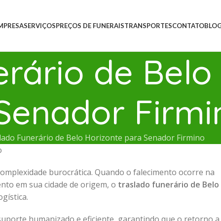
MPRESA
SERVIÇOS
PREÇOS DE FUNERAIS
TRANSPORTES
CONTATO
BLO
rário de Belo
Senador Firmi
lado Funerário de Belo Horizonte para Senador Firmino
o
omplexidade burocrática. Quando o falecimento ocorre na
mento em sua cidade de origem, o
traslado funerário de Belo
gística.
suporte humanizado e eficiente, garantindo que o retorno a