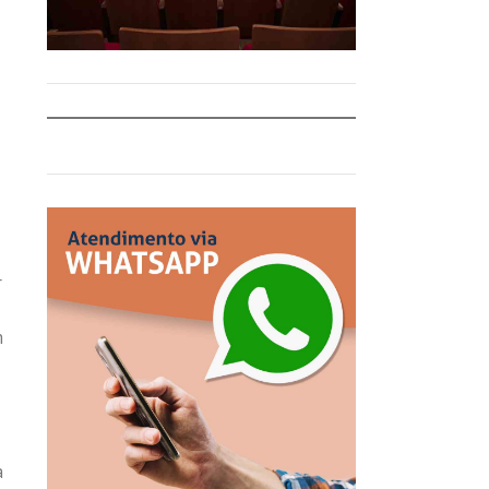
r
m
a