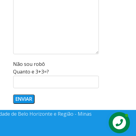
Não sou robô
Quanto e 3+3=?
idade de Belo Horizonte e Região - Minas
Contact us