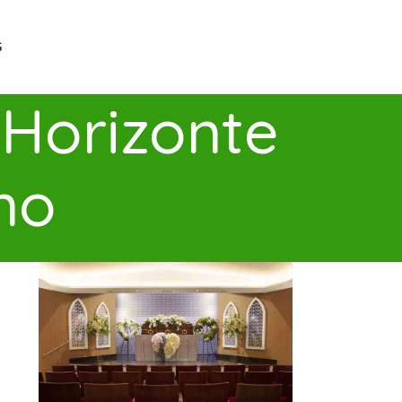
G
 Horizonte
no