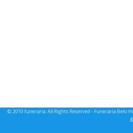
© 2010 funeraria. All Rights Reserved - Funerária Belo 
g