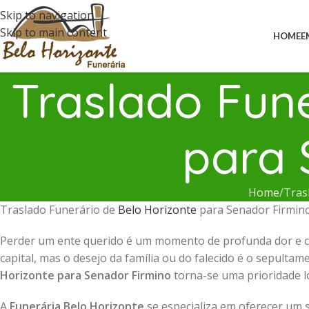
Skip to navigation
Skip to main content
HOME
E
Traslado Fune
para 
Home
Tras
Traslado Funerário de
Belo Horizonte
para Senador Firmin
Perder um ente querido é um momento de profunda dor e c
capital, mas o desejo da família ou do falecido é o sepulta
Horizonte para Senador Firmino
torna-se uma prioridade lo
A
Funerária Belo Horizonte
se especializa em oferecer um 