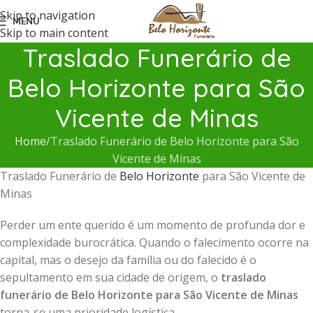
Skip to navigation
MENU
Skip to main content
Traslado Funerário de
Belo Horizonte para São
Vicente de Minas
Home
Traslado Funerário de Belo Horizonte para São
Vicente de Minas
Traslado Funerário de
Belo Horizonte
para São Vicente de
Minas
Perder um ente querido é um momento de profunda dor e
complexidade burocrática. Quando o falecimento ocorre na
capital, mas o desejo da família ou do falecido é o
sepultamento em sua cidade de origem, o
traslado
funerário de Belo Horizonte para São Vicente de Minas
torna-se uma prioridade logística.