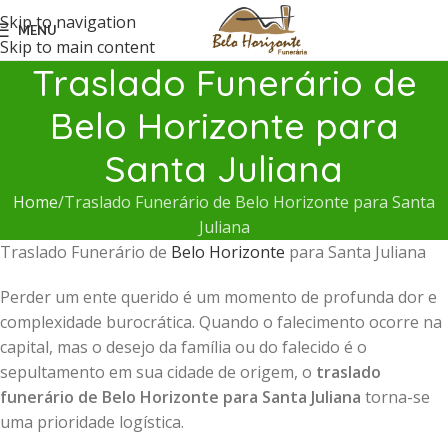
Skip to navigation
MENU
Skip to main content
Traslado Funerário de
Belo Horizonte para
Santa Juliana
Home
Traslado Funerário de Belo Horizonte para Santa
Juliana
Traslado Funerário de
Belo Horizonte
para Santa Juliana
Perder um ente querido é um momento de profunda dor e
complexidade burocrática. Quando o falecimento ocorre na
capital, mas o desejo da família ou do falecido é o
sepultamento em sua cidade de origem, o
traslado
funerário de Belo Horizonte para Santa Juliana
torna-se
uma prioridade logística.