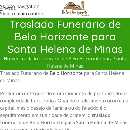
Skip to navigation
MENU
Skip to main content
Traslado Funerário de
Belo Horizonte para
Santa Helena de Minas
Home
Traslado Funerário de Belo Horizonte para Santa
Helena de Minas
Traslado Funerário de
Belo Horizonte
para Santa Helena
de Minas
Perder um ente querido é um momento de profunda dor e
complexidade burocrática. Quando o falecimento ocorre na
capital, mas o desejo da família ou do falecido é o
sepultamento em sua cidade de origem, o
traslado
funerário de Belo Horizonte para Santa Helena de Minas
torna-se uma prioridade logística.