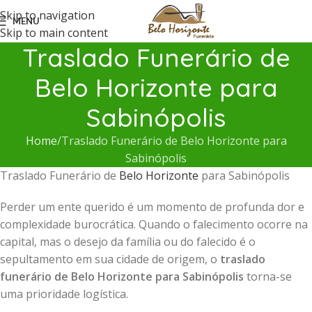
Skip to navigation
MENU
Skip to main content
Traslado Funerário de
Belo Horizonte para
Sabinópolis
Home
Traslado Funerário de Belo Horizonte para
Sabinópolis
Traslado Funerário de
Belo Horizonte
para Sabinópolis
Perder um ente querido é um momento de profunda dor e
complexidade burocrática. Quando o falecimento ocorre na
capital, mas o desejo da família ou do falecido é o
sepultamento em sua cidade de origem, o
traslado
funerário de Belo Horizonte para Sabinópolis
torna-se
uma prioridade logística.