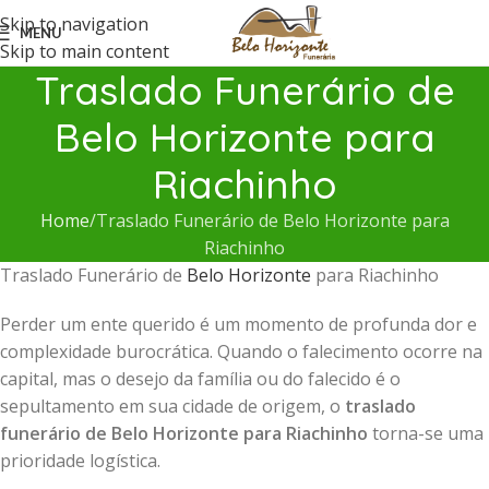
Skip to navigation
MENU
Skip to main content
Traslado Funerário de
Belo Horizonte para
Riachinho
Home
Traslado Funerário de Belo Horizonte para
Riachinho
Traslado Funerário de
Belo Horizonte
para Riachinho
Perder um ente querido é um momento de profunda dor e
complexidade burocrática. Quando o falecimento ocorre na
capital, mas o desejo da família ou do falecido é o
sepultamento em sua cidade de origem, o
traslado
funerário de Belo Horizonte para Riachinho
torna-se uma
prioridade logística.