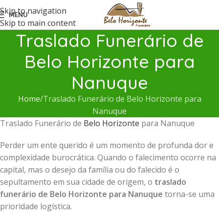
Skip to navigation
MENU
Skip to main content
Traslado Funerário de
Belo Horizonte para
Nanuque
Home
Traslado Funerário de Belo Horizonte para
Nanuque
Traslado Funerário de
Belo Horizonte
para Nanuque
Perder um ente querido é um momento de profunda dor e
complexidade burocrática. Quando o falecimento ocorre na
capital, mas o desejo da família ou do falecido é o
sepultamento em sua cidade de origem, o
traslado
funerário de Belo Horizonte para Nanuque
torna-se uma
prioridade logística.