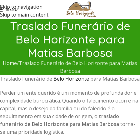
Skip to navigation
MENU
Skip to main content
Traslado Funerário de
Belo Horizonte para
Matias Barbosa
Home
Traslado Funerário de Belo Horizonte para Matias
Barbosa
Traslado Funerário de
Belo Horizonte
para Matias Barbosa
Perder um ente querido é um momento de profunda dor e
complexidade burocrática. Quando o falecimento ocorre na
capital, mas o desejo da família ou do falecido é o
sepultamento em sua cidade de origem, o
traslado
funerário de Belo Horizonte para Matias Barbosa
torna-
se uma prioridade logística.