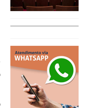
r
m
a