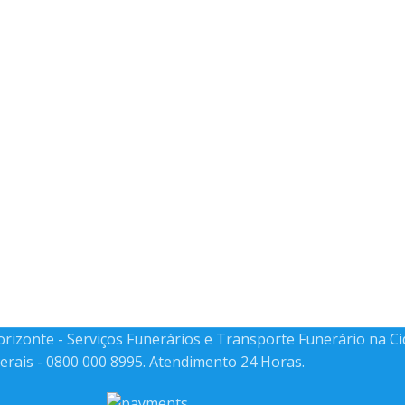
Horizonte - Serviços Funerários e Transporte Funerário na C
erais - 0800 000 8995. Atendimento 24 Horas.