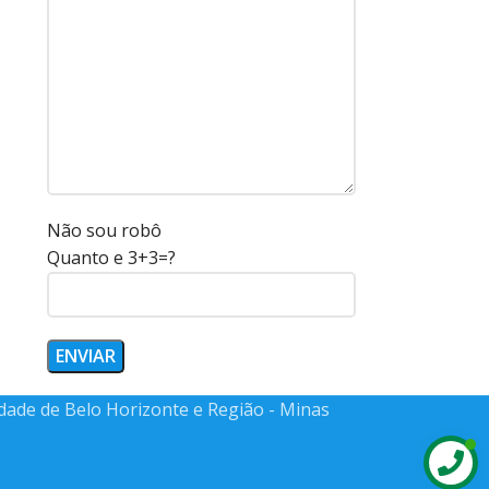
Não sou robô
Quanto e 3+3=?
idade de Belo Horizonte e Região - Minas