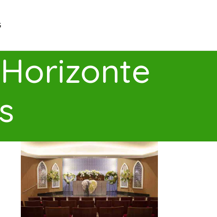
G
 Horizonte
s