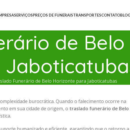
MPRESA
SERVIÇOS
PREÇOS DE FUNERAIS
TRANSPORTES
CONTATO
BLO
rário de Belo
 Jaboticatuba
slado Funerário de Belo Horizonte para Jaboticatubas
omplexidade burocrática. Quando o falecimento ocorre na
mento em sua cidade de origem, o
traslado funerário de Belo
stica.
suporte humanizado e eficiente, garantindo que o retorno a