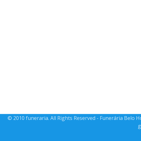
© 2010 funeraria. All Rights Reserved - Funerária Belo 
g