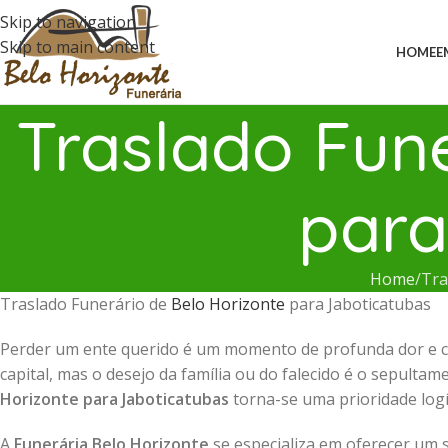
Skip to navigation
Skip to main content
HOME
E
Traslado Fune
para
Home
Tra
Traslado Funerário de
Belo Horizonte
para Jaboticatubas
Perder um ente querido é um momento de profunda dor e c
capital, mas o desejo da família ou do falecido é o sepulta
Horizonte para Jaboticatubas
torna-se uma prioridade logí
A
Funerária Belo Horizonte
se especializa em oferecer um 