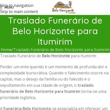
Skip to navigation
MENU
Skip to main content
Traslado Funerário de
Belo Horizonte para
Itumirim
Home
Traslado Funerário de Belo Horizonte para Itumirim
Traslado Funerário de
Belo Horizonte
para Itumirim
Perder um ente querido é um momento de profunda dor e
complexidade burocrática. Quando o falecimento ocorre na
capital, mas o desejo da família ou do falecido é o
sepultamento em sua cidade de origem, o
traslado
funerário de Belo Horizonte para Itumirim
torna-se uma
prioridade logística.
A
Funerária Belo Horizonte
se especializa em oferecer um