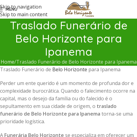
Skip to navigation
MENU
Skip to main content
Traslado Funerário de
Belo Horizonte para
Ipanema
Home
Traslado Funerário de Belo Horizonte para Ipanema
Traslado Funerário de
Belo Horizonte
para Ipanema
Perder um ente querido é um momento de profunda dor e
complexidade burocrática. Quando o falecimento ocorre na
capital, mas o desejo da família ou do falecido é o
sepultamento em sua cidade de origem, o
traslado
funerário de Belo Horizonte para Ipanema
torna-se uma
prioridade logística.
A
Funerária Belo Horizonte
se especializa em oferecer um