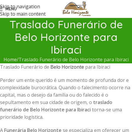
Skip to navigation
MENU
Skip to main content
Traslado Funerário de
Belo Horizonte para
Ibiraci
Home
Traslado Funerário de Belo Horizonte para Ibiraci
Traslado Funerário de
Belo Horizonte
para Ibiraci
Perder um ente querido é um momento de profunda dor e
complexidade burocrática. Quando o falecimento ocorre na
capital, mas o desejo da família ou do falecido é o
sepultamento em sua cidade de origem, o
traslado
funerário de Belo Horizonte para Ibiraci
torna-se uma
prioridade logística.
A
Funerária Belo Horizonte
se especializa em oferecer um