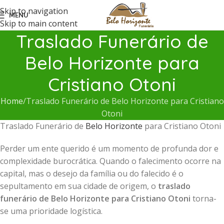
Skip to navigation
MENU
Skip to main content
Traslado Funerário de
Belo Horizonte para
Cristiano Otoni
Home
Traslado Funerário de Belo Horizonte para Cristiano
Otoni
Traslado Funerário de
Belo Horizonte
para Cristiano Otoni
Perder um ente querido é um momento de profunda dor e
complexidade burocrática. Quando o falecimento ocorre na
capital, mas o desejo da família ou do falecido é o
sepultamento em sua cidade de origem, o
traslado
funerário de Belo Horizonte para Cristiano Otoni
torna-
se uma prioridade logística.