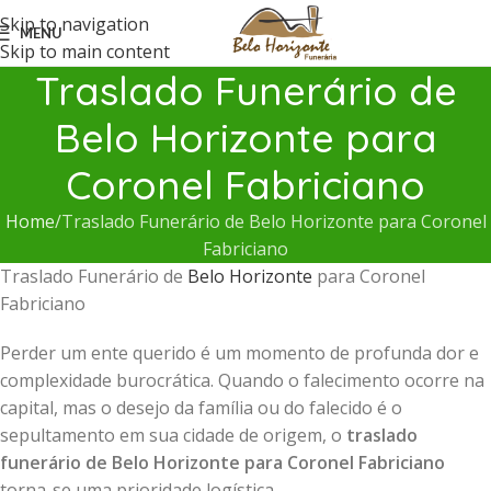
Skip to navigation
MENU
Skip to main content
Traslado Funerário de
Belo Horizonte para
Coronel Fabriciano
Home
Traslado Funerário de Belo Horizonte para Coronel
Fabriciano
Traslado Funerário de
Belo Horizonte
para Coronel
Fabriciano
Perder um ente querido é um momento de profunda dor e
complexidade burocrática. Quando o falecimento ocorre na
capital, mas o desejo da família ou do falecido é o
sepultamento em sua cidade de origem, o
traslado
funerário de Belo Horizonte para Coronel Fabriciano
torna-se uma prioridade logística.