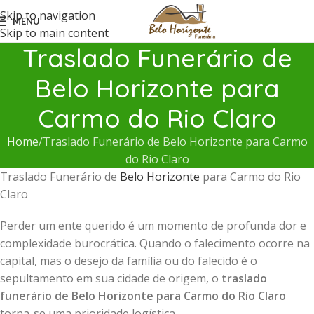
Skip to navigation
MENU
Skip to main content
Traslado Funerário de
Belo Horizonte para
Carmo do Rio Claro
Home
Traslado Funerário de Belo Horizonte para Carmo
do Rio Claro
Traslado Funerário de
Belo Horizonte
para Carmo do Rio
Claro
Perder um ente querido é um momento de profunda dor e
complexidade burocrática. Quando o falecimento ocorre na
capital, mas o desejo da família ou do falecido é o
sepultamento em sua cidade de origem, o
traslado
funerário de Belo Horizonte para Carmo do Rio Claro
torna-se uma prioridade logística.