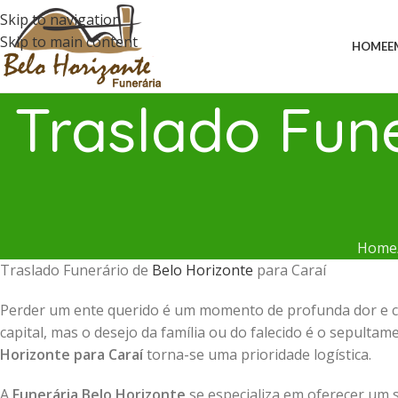
Skip to navigation
Skip to main content
HOME
E
Traslado Fune
Home
Traslado Funerário de
Belo Horizonte
para Caraí
Perder um ente querido é um momento de profunda dor e c
capital, mas o desejo da família ou do falecido é o sepulta
Horizonte para Caraí
torna-se uma prioridade logística.
A
Funerária Belo Horizonte
se especializa em oferecer um 