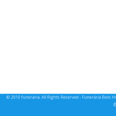
© 2010 funeraria. All Rights Reserved - Funerária Belo 
g