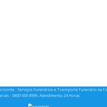
Horizonte - Serviços Funerários e Transporte Funerário na C
erais - 0800 000 8995. Atendimento 24 Horas.