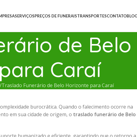
MPRESA
SERVIÇOS
PREÇOS DE FUNERAIS
TRANSPORTES
CONTATO
BLO
rário de Belo
para Caraí
Traslado Funerário de Belo Horizonte para Caraí
omplexidade burocrática. Quando o falecimento ocorre na
mento em sua cidade de origem, o
traslado funerário de Belo
suporte humanizado e eficiente, garantindo que o retorno a