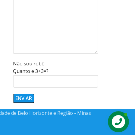
Não sou robô
Quanto e 3+3=?
idade de Belo Horizonte e Região - Minas
Contact us