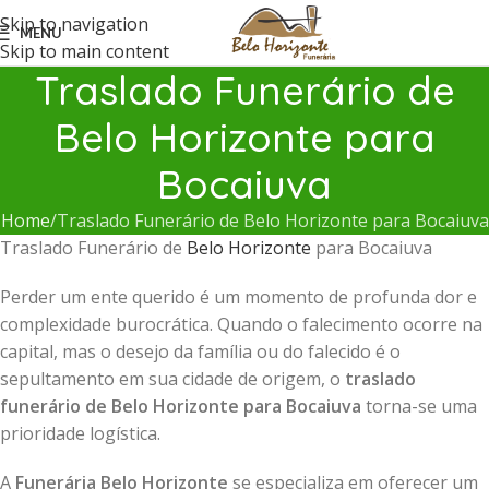
Skip to navigation
MENU
Skip to main content
Traslado Funerário de
Belo Horizonte para
Bocaiuva
Home
Traslado Funerário de Belo Horizonte para Bocaiuva
Traslado Funerário de
Belo Horizonte
para Bocaiuva
Perder um ente querido é um momento de profunda dor e
complexidade burocrática. Quando o falecimento ocorre na
capital, mas o desejo da família ou do falecido é o
sepultamento em sua cidade de origem, o
traslado
funerário de Belo Horizonte para Bocaiuva
torna-se uma
prioridade logística.
A
Funerária Belo Horizonte
se especializa em oferecer um