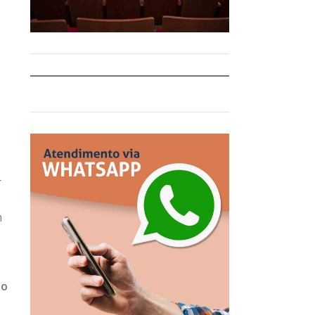
r
m
lo