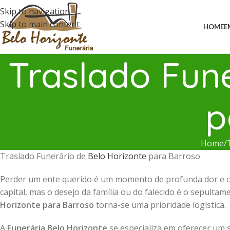
Skip to navigation
Skip to main content
HOME
E
Traslado Fune
p
Home
Traslado Funerário de
Belo Horizonte
para Barroso
Perder um ente querido é um momento de profunda dor e c
capital, mas o desejo da família ou do falecido é o sepulta
Horizonte para Barroso
torna-se uma prioridade logística.
A
Funerária Belo Horizonte
se especializa em oferecer um 