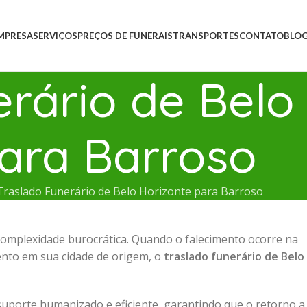
MPRESA
SERVIÇOS
PREÇOS DE FUNERAIS
TRANSPORTES
CONTATO
BLO
rário de Belo
ara Barroso
Traslado Funerário de Belo Horizonte para Barroso
omplexidade burocrática. Quando o falecimento ocorre na
mento em sua cidade de origem, o
traslado funerário de Belo
suporte humanizado e eficiente, garantindo que o retorno a