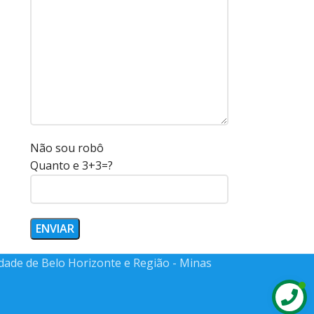
Não sou robô
Quanto e 3+3=?
idade de Belo Horizonte e Região - Minas