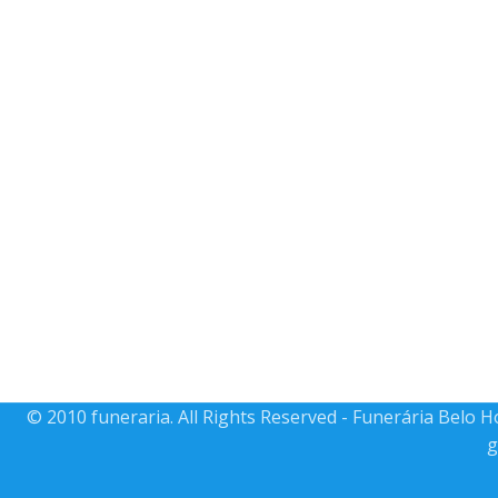
© 2010 funeraria. All Rights Reserved - Funerária Belo 
g