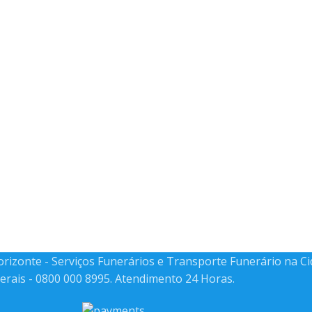
Horizonte - Serviços Funerários e Transporte Funerário na C
erais - 0800 000 8995. Atendimento 24 Horas.