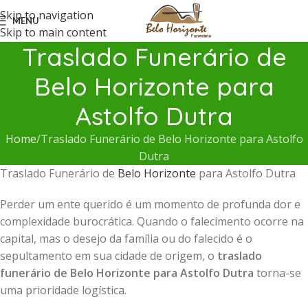
Skip to navigation
MENU
Skip to main content
Traslado Funerário de
Belo Horizonte para
Astolfo Dutra
Home
Traslado Funerário de Belo Horizonte para Astolfo
Dutra
Traslado Funerário de
Belo Horizonte
para Astolfo Dutra
Perder um ente querido é um momento de profunda dor e
complexidade burocrática. Quando o falecimento ocorre na
capital, mas o desejo da família ou do falecido é o
sepultamento em sua cidade de origem, o
traslado
funerário de Belo Horizonte para Astolfo Dutra
torna-se
uma prioridade logística.