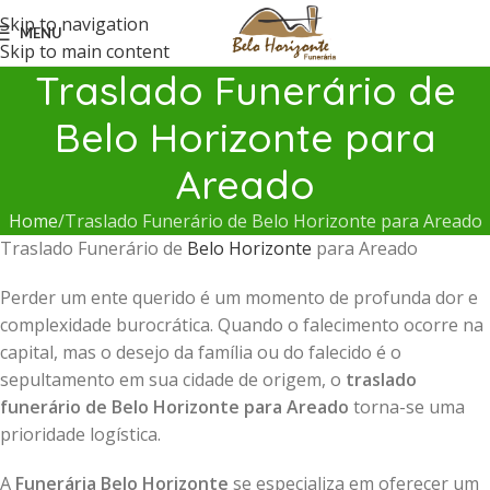
Skip to navigation
MENU
Skip to main content
Traslado Funerário de
Belo Horizonte para
Areado
Home
Traslado Funerário de Belo Horizonte para Areado
Traslado Funerário de
Belo Horizonte
para Areado
Perder um ente querido é um momento de profunda dor e
complexidade burocrática. Quando o falecimento ocorre na
capital, mas o desejo da família ou do falecido é o
sepultamento em sua cidade de origem, o
traslado
funerário de Belo Horizonte para Areado
torna-se uma
prioridade logística.
A
Funerária Belo Horizonte
se especializa em oferecer um