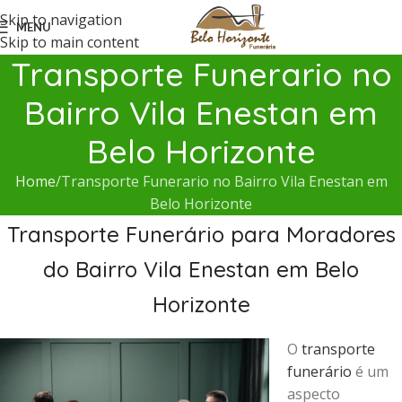
Skip to navigation
MENU
Skip to main content
Transporte Funerario no
Bairro Vila Enestan em
Belo Horizonte
Home
Transporte Funerario no Bairro Vila Enestan em
Belo Horizonte
Transporte Funerário para Moradores
do Bairro Vila Enestan em Belo
Horizonte
O
transporte
funerário
é um
aspecto