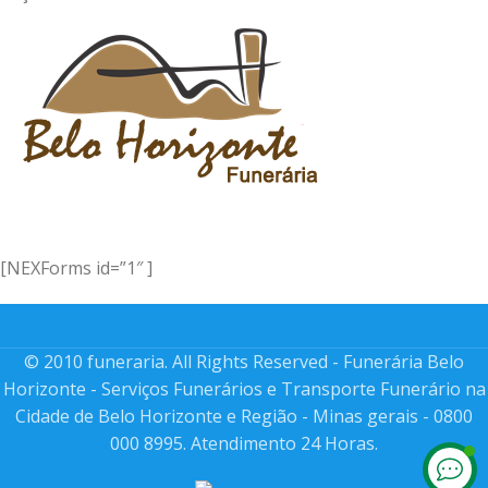
[NEXForms id=”1″ ]
© 2010 funeraria. All Rights Reserved - Funerária Belo
Horizonte - Serviços Funerários e Transporte Funerário na
Cidade de Belo Horizonte e Região - Minas gerais - 0800
000 8995. Atendimento 24 Horas.