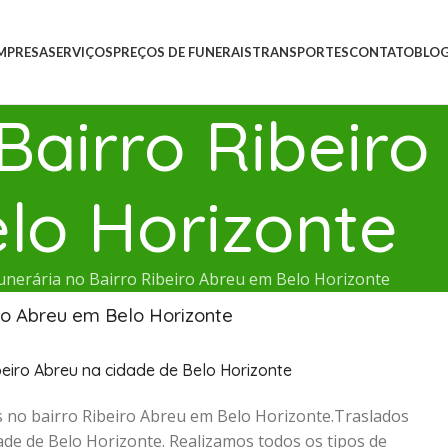
MPRESA
SERVIÇOS
PREÇOS DE FUNERAIS
TRANSPORTES
CONTATO
BLO
Bairro Ribeir
lo Horizonte
unerária no Bairro Ribeiro Abreu em Belo Horizonte
iro Abreu em Belo Horizonte
beiro Abreu na cidade de Belo Horizonte
 no bairro Ribeiro Abreu em Belo Horizonte.Traslados
ade de Belo Horizonte. Realizamos todos os tipos de