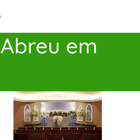
G
o Abreu em