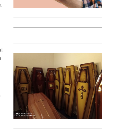
.
l.
a
m