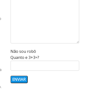
o
Não sou robô
Quanto e 3+3=?
a
.