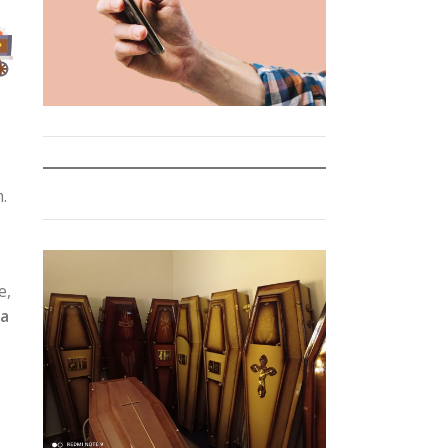
.
e,
ha