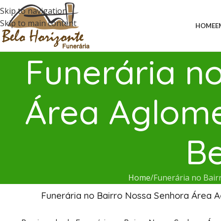
Skip to navigation
Skip to main content
HOME
E
Funerária n
Área Aglome
Be
Home
Funerária no Bai
Funerária no Bairro Nossa Senhora Área 