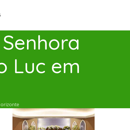
G
a Senhora
o Luc em
Horizonte