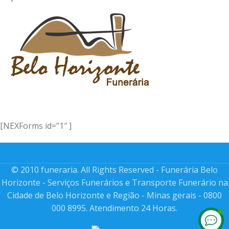
[NEXForms id=”1″ ]
© 2010 funeraria. All Rights Reserved - Funerária Belo
Horizonte - Serviços Funerários e Transporte Funerário na
Cidade de Belo Horizonte e Região - Minas gerais - 0800
000 8995. Atendimento 24 Horas.