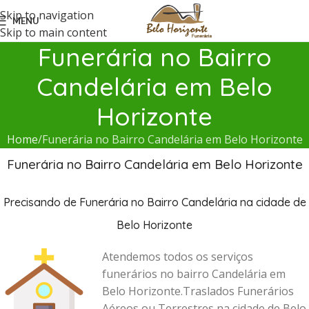
Skip to navigation
MENU
Skip to main content
Funerária no Bairro
Candelária em Belo
Horizonte
Home
Funerária no Bairro Candelária em Belo Horizonte
Funerária no Bairro Candelária em Belo Horizonte
Precisando de Funerária no Bairro Candelária na cidade de
Belo Horizonte
Atendemos todos os serviços
funerários no bairro Candelária em
Belo Horizonte.Traslados Funerários
Aéreos ou Terrestres na cidade de Belo