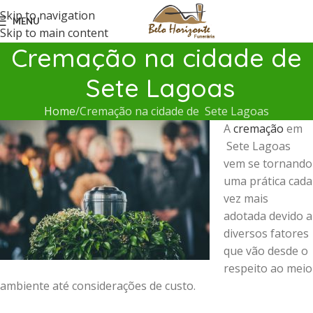
Skip to navigation
MENU
Skip to main content
Cremação na cidade de
Sete Lagoas
Home
Cremação na cidade de Sete Lagoas
A
cremação
em
Sete Lagoas
vem se tornando
uma prática cada
vez mais
adotada devido a
diversos fatores
que vão desde o
respeito ao meio
ambiente até considerações de custo.