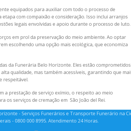
mente equipados para auxiliar com todo o processo de
a etapa com compaixão e consideração. Isso inclui arranjos
tões legais envolvidas e apoio durante o processo de luto.
orços em prol da preservação do meio ambiente. Ao optar
tarem escolhendo uma opção mais ecológica, que economiza
das da Funerária Belo Horizonte. Eles estão comprometidos
alta qualidade, mas também acessíveis, garantindo que mai
 respeitável.
 a prestação de serviço exímio, o respeito ao meio
ara os serviços de cremação em São João del Rei.
Horizonte - Serviços Funerários e Transporte Funerário na C
erais - 0800 000 8995. Atendimento 24 Horas.