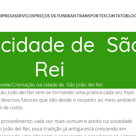
MPRESA
SERVIÇOS
PREÇOS DE FUNERAIS
TRANSPORTES
CONTATO
BLO
cidade de Sã
Rei
ome
Cremação na cidade de São João del Rei
o João del Rei vem se tornando uma prática cada vez mais
 diversos fatores que vão desde o respeito ao meio ambien
s de custo.
 procedimento cada vez mais comum e aceito na sociedade
João del Rei, essa tradição já antiga está crescendo em