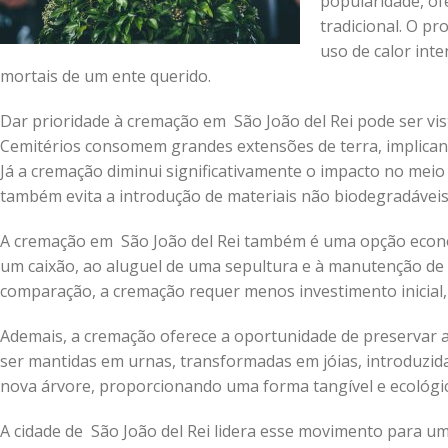
popularidade, of
tradicional. O p
uso de calor int
mortais de um ente querido.
Dar prioridade à cremação em São João del Rei pode ser v
Cemitérios consomem grandes extensões de terra, implican
Já a cremação diminui significativamente o impacto no me
também evita a introdução de materiais não biodegradáveis
A cremação em São João del Rei também é uma opção econôm
um caixão, ao aluguel de uma sepultura e à manutenção d
comparação, a cremação requer menos investimento inicial
Ademais, a cremação oferece a oportunidade de preservar as
ser mantidas em urnas, transformadas em jóias, introduzid
nova árvore, proporcionando uma forma tangível e ecológic
A cidade de São João del Rei lidera esse movimento para uma 