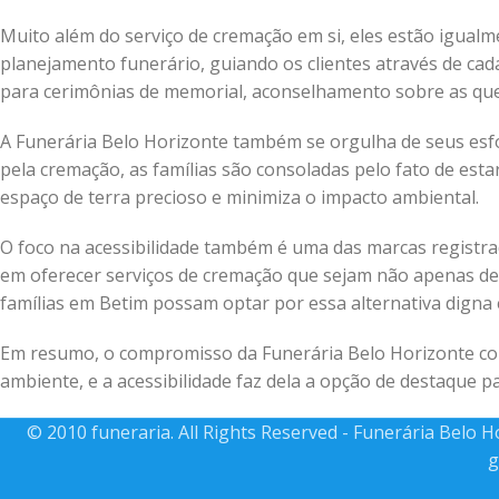
Muito além do serviço de cremação em si, eles estão igual
planejamento funerário, guiando os clientes através de cad
para cerimônias de memorial, aconselhamento sobre as ques
A Funerária Belo Horizonte também se orgulha de seus esf
pela cremação, as famílias são consoladas pelo fato de es
espaço de terra precioso e minimiza o impacto ambiental.
O foco na acessibilidade também é uma das marcas registra
em oferecer serviços de cremação que sejam não apenas de 
famílias em Betim possam optar por essa alternativa digna e
Em resumo, o compromisso da Funerária Belo Horizonte com
ambiente, e a acessibilidade faz dela a opção de destaque p
© 2010 funeraria. All Rights Reserved - Funerária Belo 
g