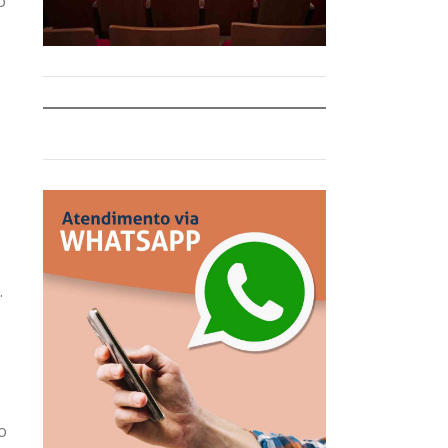
o
.
o