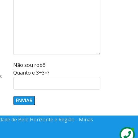
Não sou robô
Quanto e 3+3=?
s
idade de Belo Horizonte e Região - Minas