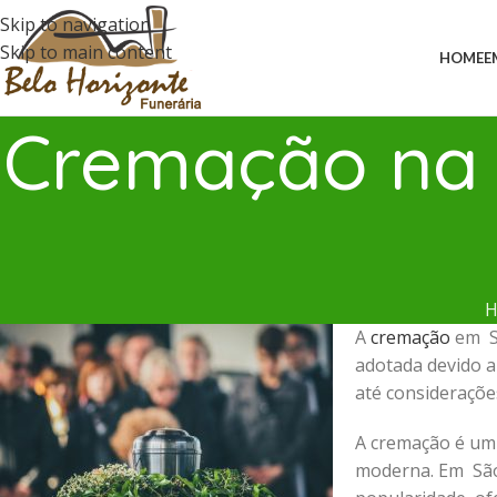
Skip to navigation
Skip to main content
HOME
E
Cremação na 
H
A
cremação
em Sã
adotada devido a
até consideraçõe
A cremação é um
moderna. Em São 