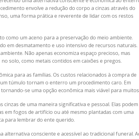
erecendo uma alternativa consciente e econômica ao enterr
rocedimento envolve a redução do corpo a cinzas através do
enso, uma forma prática e reverente de lidar com os restos
isto como um aceno para a preservação do meio ambiente.
do em desmatamento e uso intensivo de recursos naturais.
io ambiente. Não apenas economiza espaço precioso, mas
 no solo, como metais contidos em caixões e pregos.
ica para as famílias. Os custos relacionados à compra de
e um túmulo tornam o enterro um procedimento caro. Em
, tornando-se uma opção econômica mais viável para muitos
 cinzas de uma maneira significativa e pessoal. Elas podem
as em fogos de artifício ou até mesmo plantadas com uma
a para lembrar do ente querido.
alternativa consciente e acessível ao tradicional funeral. A