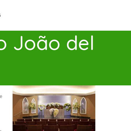
G
o João del
te