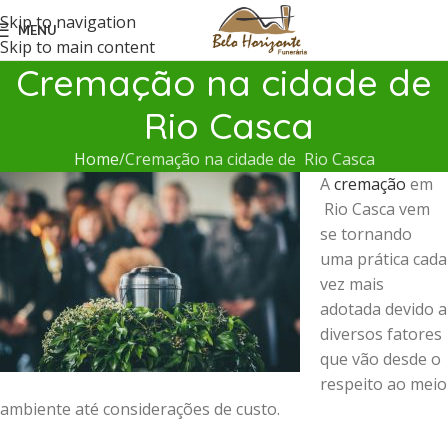
Skip to navigation
MENU
Skip to main content
Cremação na cidade de
Rio Casca
Home
Cremação na cidade de Rio Casca
A
cremação
em
Rio Casca vem
se tornando
uma prática cada
vez mais
adotada devido a
diversos fatores
que vão desde o
respeito ao meio
ambiente até considerações de custo.