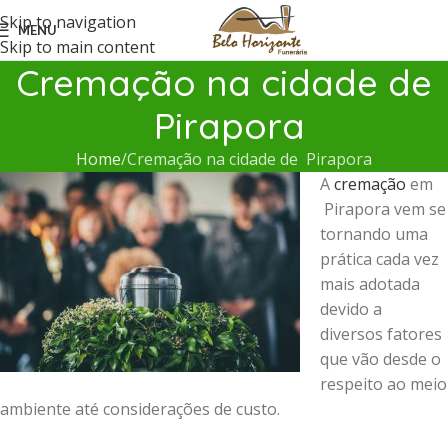
Skip to navigation
MENU
Skip to main content
Cremação na cidade de
Pirapora
Home
Cremação na cidade de Pirapora
A
cremação
em
Pirapora vem se
tornando uma
prática cada vez
mais adotada
devido a
diversos fatores
que vão desde o
respeito ao meio
ambiente até considerações de custo.