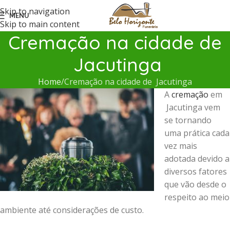
Skip to navigation
MENU
Skip to main content
Cremação na cidade de
Jacutinga
Home
Cremação na cidade de Jacutinga
A
cremação
em
Jacutinga vem
se tornando
uma prática cada
vez mais
adotada devido a
diversos fatores
que vão desde o
respeito ao meio
ambiente até considerações de custo.