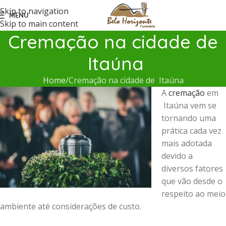
Skip to navigation
MENU
Skip to main content
Cremação na cidade de
Itaúna
Home
Cremação na cidade de Itaúna
A
cremação
em
Itaúna vem se
tornando uma
prática cada vez
mais adotada
devido a
diversos fatores
que vão desde o
respeito ao meio
ambiente até considerações de custo.