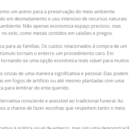
 como um aceno para a preservação do meio ambiente.
do em desmatamento e uso intensivo de recursos naturais.
io ambiente. Não apenas economiza espaço precioso, mas
 no solo, como metais contidos em caixões e pregos.
 para as famílias. Os custos relacionados à compra de um
m túmulo tornam o enterro um procedimento caro. Em
, tornando-se uma opção econômica mais viável para muitos
 cinzas de uma maneira significativa e pessoal. Elas podem
as em fogos de artifício ou até mesmo plantadas com uma
a para lembrar do ente querido.
ernativa consciente e acessível ao tradicional funeral. Ao
os a chance de fazer escolhas que respeitem tanto o meio
nativa à prática usual de enterro, mas sim uma demonstraç