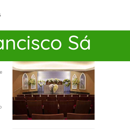
G
ncisco Sá
te
o