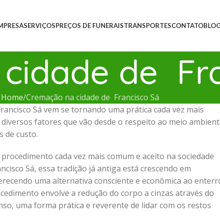
MPRESA
SERVIÇOS
PREÇOS DE FUNERAIS
TRANSPORTES
CONTATO
BLO
cidade de Fra
Home
Cremação na cidade de Francisco Sá
ancisco Sá vem se tornando uma prática cada vez mais
 diversos fatores que vão desde o respeito ao meio ambien
s de custo.
 procedimento cada vez mais comum e aceito na sociedade
cisco Sá, essa tradição já antiga está crescendo em
erecendo uma alternativa consciente e econômica ao enterr
rocedimento envolve a redução do corpo a cinzas através do
enso, uma forma prática e reverente de lidar com os restos