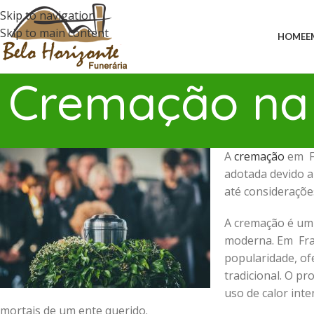
Skip to navigation
Skip to main content
HOME
E
Cremação na 
A
cremação
em Fr
adotada devido a
até consideraçõe
A cremação é um
moderna. Em Fran
popularidade, of
tradicional. O p
uso de calor int
mortais de um ente querido.