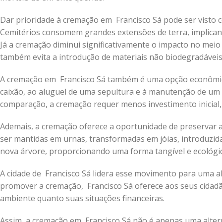
Dar prioridade à cremação em Francisco Sá pode ser visto
Cemitérios consomem grandes extensões de terra, implican
Já a cremação diminui significativamente o impacto no me
também evita a introdução de materiais não biodegradáveis
A cremação em Francisco Sá também é uma opção econômica
caixão, ao aluguel de uma sepultura e à manutenção de u
comparação, a cremação requer menos investimento inicial
Ademais, a cremação oferece a oportunidade de preservar as
ser mantidas em urnas, transformadas em jóias, introduzid
nova árvore, proporcionando uma forma tangível e ecológic
A cidade de Francisco Sá lidera esse movimento para uma alt
promover a cremação, Francisco Sá oferece aos seus cidadã
ambiente quanto suas situações financeiras.
Assim, a cremação em Francisco Sá não é apenas uma alter