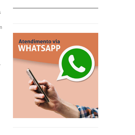
s
m
.