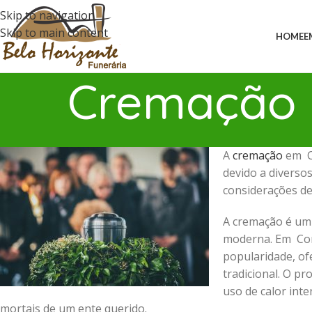
Skip to navigation
Skip to main content
HOME
E
Cremação 
A
cremação
em Co
devido a diverso
considerações de
A cremação é um
moderna. Em Cori
popularidade, of
tradicional. O p
uso de calor int
mortais de um ente querido.