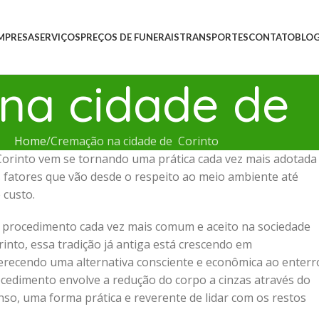
MPRESA
SERVIÇOS
PREÇOS DE FUNERAIS
TRANSPORTES
CONTATO
BLO
na cidade de 
Home
Cremação na cidade de Corinto
rinto vem se tornando uma prática cada vez mais adotada
s fatores que vão desde o respeito ao meio ambiente até
 custo.
 procedimento cada vez mais comum e aceito na sociedade
nto, essa tradição já antiga está crescendo em
erecendo uma alternativa consciente e econômica ao enterr
rocedimento envolve a redução do corpo a cinzas através do
enso, uma forma prática e reverente de lidar com os restos