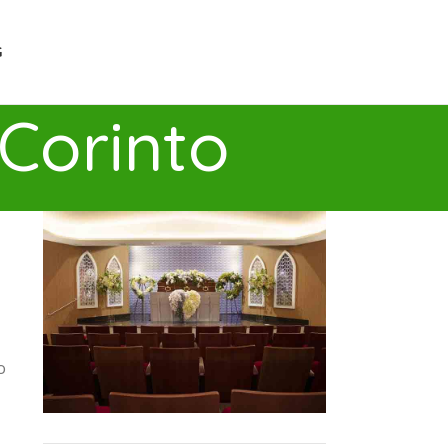
G
Corinto
o