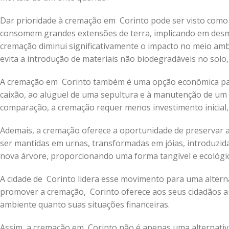
Dar prioridade à cremação em Corinto pode ser visto como
consomem grandes extensões de terra, implicando em desma
cremação diminui significativamente o impacto no meio a
evita a introdução de materiais não biodegradáveis no solo
A cremação em Corinto também é uma opção econômica para
caixão, ao aluguel de uma sepultura e à manutenção de u
comparação, a cremação requer menos investimento inicial
Ademais, a cremação oferece a oportunidade de preservar as
ser mantidas em urnas, transformadas em jóias, introduzid
nova árvore, proporcionando uma forma tangível e ecológic
A cidade de Corinto lidera esse movimento para uma alternat
promover a cremação, Corinto oferece aos seus cidadãos a 
ambiente quanto suas situações financeiras.
Assim, a cremação em Corinto não é apenas uma alternativ