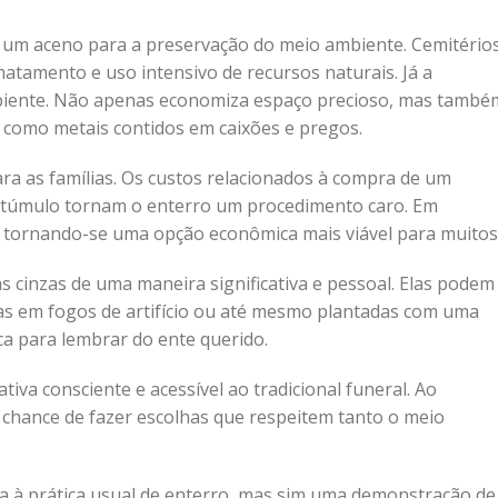
 um aceno para a preservação do meio ambiente. Cemitério
tamento e uso intensivo de recursos naturais. Já a
mbiente. Não apenas economiza espaço precioso, mas també
, como metais contidos em caixões e pregos.
 as famílias. Os custos relacionados à compra de um
m túmulo tornam o enterro um procedimento caro. Em
, tornando-se uma opção econômica mais viável para muitos
 cinzas de uma maneira significativa e pessoal. Elas podem
as em fogos de artifício ou até mesmo plantadas com uma
a para lembrar do ente querido.
iva consciente e acessível ao tradicional funeral. Ao
chance de fazer escolhas que respeitem tanto o meio
a à prática usual de enterro, mas sim uma demonstração de