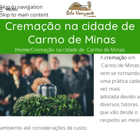
Skip to navigation
MENU
Skip to main content
Cremação na cidade de
Carmo de Minas
Home
Cremação na cidade de Carmo de Minas
A
cremação
em
Carmo de Minas
vem se tornando
uma prática cada
vez mais
adotada devido a
diversos fatores
que vão desde o
respeito ao meio
ambiente até considerações de custo.