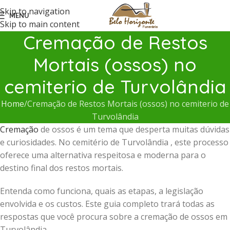
Skip to navigation
MENU
Skip to main content
Cremação de Restos
Mortais (ossos) no
cemiterio de Turvolândia
Home
Cremação de Restos Mortais (ossos) no cemiterio de
Turvolândia
Cremação
de ossos é um tema que desperta muitas dúvidas
e curiosidades. No cemitério de Turvolândia , este processo
oferece uma alternativa respeitosa e moderna para o
destino final dos restos mortais.
Entenda como funciona, quais as etapas, a legislação
envolvida e os custos. Este guia completo trará todas as
respostas que você procura sobre a cremação de ossos em
Turvolândia .