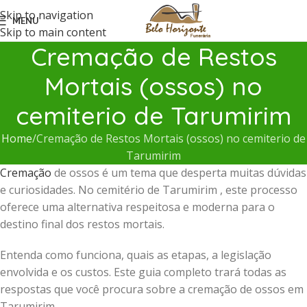
Skip to navigation
MENU
Skip to main content
Cremação de Restos
Mortais (ossos) no
cemiterio de Tarumirim
Home
Cremação de Restos Mortais (ossos) no cemiterio de
Tarumirim
Cremação
de ossos é um tema que desperta muitas dúvidas
e curiosidades. No cemitério de Tarumirim , este processo
oferece uma alternativa respeitosa e moderna para o
destino final dos restos mortais.
Entenda como funciona, quais as etapas, a legislação
envolvida e os custos. Este guia completo trará todas as
respostas que você procura sobre a cremação de ossos em
Tarumirim .