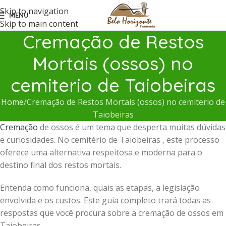
Skip to navigation
MENU
Skip to main content
Cremação de Restos
Mortais (ossos) no
cemiterio de Taiobeiras
Home
Cremação de Restos Mortais (ossos) no cemiterio de
Taiobeiras
Cremação
de ossos é um tema que desperta muitas dúvidas
e curiosidades. No cemitério de Taiobeiras , este processo
oferece uma alternativa respeitosa e moderna para o
destino final dos restos mortais.
Entenda como funciona, quais as etapas, a legislação
envolvida e os custos. Este guia completo trará todas as
respostas que você procura sobre a cremação de ossos em
Taiobeiras .