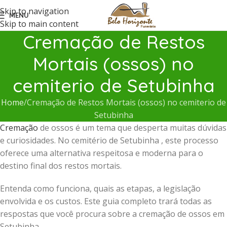
Skip to navigation
MENU
Skip to main content
Cremação de Restos
Mortais (ossos) no
cemiterio de Setubinha
Home
Cremação de Restos Mortais (ossos) no cemiterio de
Setubinha
Cremação
de ossos é um tema que desperta muitas dúvidas
e curiosidades. No cemitério de Setubinha , este processo
oferece uma alternativa respeitosa e moderna para o
destino final dos restos mortais.
Entenda como funciona, quais as etapas, a legislação
envolvida e os custos. Este guia completo trará todas as
respostas que você procura sobre a cremação de ossos em
Setubinha .