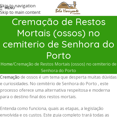
Skip to navigation
MENU
Skip to main content
Cremação de Restos
Mortais (ossos) no
cemiterio de Senhora do
Porto
Home
Cremação de Restos Mortais (ossos) no cemiterio de
Senhora do Porto
Cremação
de ossos é um tema que desperta muitas dúvidas
e curiosidades. No cemitério de Senhora do Porto , este
processo oferece uma alternativa respeitosa e moderna
para o destino final dos restos mortais.
Entenda como funciona, quais as etapas, a legislação
envolvida e os custos. Este guia completo trará todas as