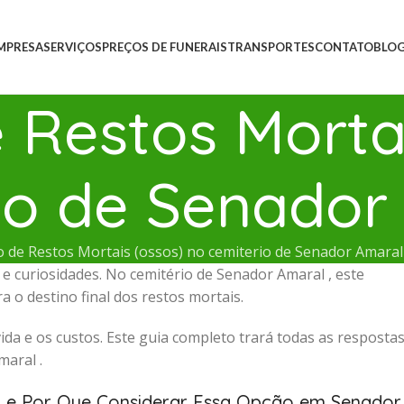
MPRESA
SERVIÇOS
PREÇOS DE FUNERAIS
TRANSPORTES
CONTATO
BLO
Restos Mortai
io de Senador
 de Restos Mortais (ossos) no cemiterio de Senador Amaral
 curiosidades. No cemitério de Senador Amaral , este
 o destino final dos restos mortais.
ida e os custos. Este guia completo trará todas as resposta
aral .
) e Por Que Considerar Essa Opção em Senador