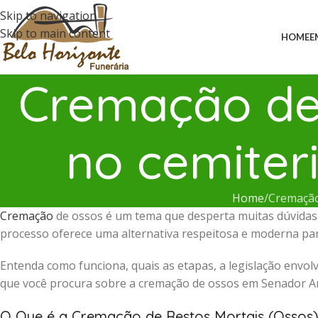
Skip to navigation
Skip to main content
HOME
E
Cremação de 
no cemiter
Home
Cremação
Cremação
de ossos é um tema que desperta muitas dúvidas e
processo oferece uma alternativa respeitosa e moderna para
Entenda como funciona, quais as etapas, a legislação envolv
que você procura sobre a cremação de ossos em Senador Am
O Que é a Cremação de Restos Mortais (Ossos