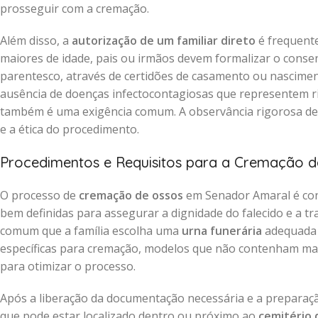
prosseguir com a cremação.
Além disso, a
autorização de um familiar direto
é frequente
maiores de idade, pais ou irmãos devem formalizar o cons
parentesco, através de certidões de casamento ou nascimen
ausência de doenças infectocontagiosas que representem ri
também é uma exigência comum. A observância rigorosa d
e a ética do procedimento.
Procedimentos e Requisitos para a Cremação 
O processo de
cremação de ossos
em Senador Amaral é con
bem definidas para assegurar a dignidade do falecido e a tr
comum que a família escolha uma
urna funerária
adequada 
específicas para cremação, modelos que não contenham mate
para otimizar o processo.
Após a liberação da documentação necessária e a preparaç
que pode estar localizado dentro ou próximo ao
cemitério