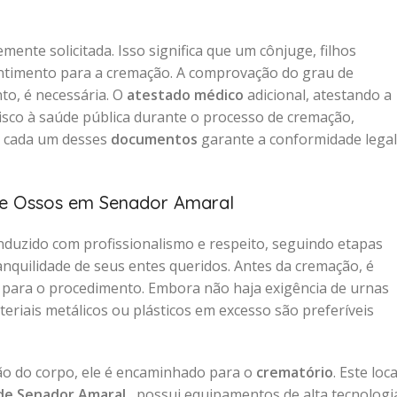
mente solicitada. Isso significa que um cônjuge, filhos
entimento para a cremação. A comprovação do grau de
to, é necessária. O
atestado médico
adicional, atestando a
sco à saúde pública durante o processo de cremação,
e cada um desses
documentos
garante a conformidade legal
de Ossos em Senador Amaral
duzido com profissionalismo e respeito, seguindo etapas
anquilidade de seus entes queridos. Antes da cremação, é
para o procedimento. Embora não haja exigência de urnas
riais metálicos ou plásticos em excesso são preferíveis
ão do corpo, ele é encaminhado para o
crematório
. Este loca
 de Senador Amaral
, possui equipamentos de alta tecnologi