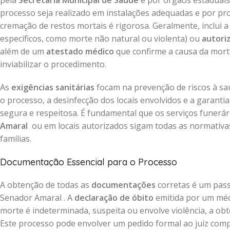
pela
Secretaria Municipal de Saúde
e por órgãos estaduais 
processo seja realizado em instalações adequadas e por prof
cremação de restos mortais é rigorosa. Geralmente, inclui 
específicos, como morte não natural ou violenta) ou
autori
além de um
atestado médico
que confirme a causa da mort
inviabilizar o procedimento.
As
exigências sanitárias
focam na prevenção de riscos à saú
o processo, a desinfecção dos locais envolvidos e a garant
segura e respeitosa. É fundamental que os serviços funerá
Amaral
ou em locais autorizados sigam todas as normativas 
famílias.
Documentação Essencial para o Processo
A obtenção de todas as
documentações
corretas é um pass
Senador Amaral . A
declaração de óbito
emitida por um méd
morte é indeterminada, suspeita ou envolve violência, a o
Este processo pode envolver um pedido formal ao juiz compe