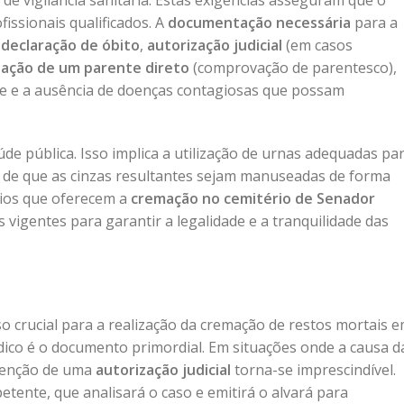
de vigilância sanitária. Estas exigências asseguram que o
issionais qualificados. A
documentação necessária
para a
a
declaração de óbito
,
autorização judicial
(em casos
zação de um parente direto
(comprovação de parentesco),
e e a ausência de doenças contagiosas que possam
de pública. Isso implica a utilização de urnas adequadas pa
ia de que as cinzas resultantes sejam manuseadas de forma
rios que oferecem a
cremação no cemitério de Senador
vigentes para garantir a legalidade e a tranquilidade das
o crucial para a realização da cremação de restos mortais 
ico é o documento primordial. Em situações onde a causa d
btenção de uma
autorização judicial
torna-se imprescindível.
tente, que analisará o caso e emitirá o alvará para