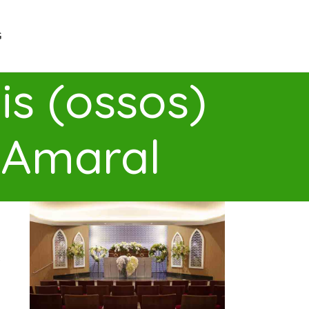
G
s (ossos)
 Amaral
s