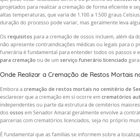
projetados para realizar a cremação de forma eficiente e s
altas temperaturas, que varia de 1.100 a 1.500 graus Celsiu
duração do processo pode variar, mas geralmente leva alg
Os
requisitos
para a cremação de ossos incluem, além da d
não apresente contraindicações médicas ou legais para o 
funerária é fundamental para entender todos os passos e e
para cremação
ou de um
serviço funerário licenciado
garan
Onde Realizar a Cremação de Restos Mortais n
Embora a
cremação de restos mortais no cemitério de S
esclarecer que a cremação em si ocorre em
crematórios au
independentes ou parte da estrutura de cemitérios maiores 
dos
ossos
em Senador Amaral geralmente envolve a contr
parcerias com crematórios licenciados, seja no próprio mun
É fundamental que as famílias se informem sobre a localiz