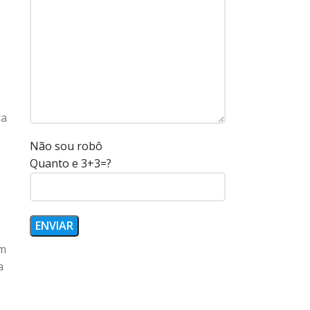
ra
Não sou robô
Quanto e 3+3=?
em
a