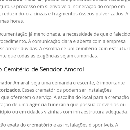
egura. O processo em si envolve a incineração do corpo em
s, reduzindo-o a cinzas e fragmentos ósseos pulverizados. A
umas horas.
ocumentação já mencionada, a necessidade de que o falecid
procedimento. A comunicação clara e aberta com a empresa
sclarecer dúvidas. A escolha de um
cemitério com estrutur
te que todas as exigências sejam cumpridas.
o Cemitério de Senador Amaral
enador Amaral
seja uma demanda crescente, é importante
torizados
. Esses crematórios podem ser instalações
que oferecem o serviço. A escolha do local para a cremação
atação de uma
agência funerária
que possua convênios ou
icípio ou em cidades vizinhas com infraestrutura adequada.
ação exata do
crematório
e as instalações disponíveis. A