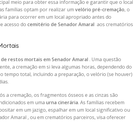
cipal meio para obter essa informação e garantir que o loca
as famílias optam por realizar um
velório pré-cremação
, o
ia para ocorrer em um local apropriado antes do
 de acesso do
cemitério de Senador Amaral
aos crematórios
Mortais
 de restos mortais em Senador Amaral
. Uma questão
ente, a cremação em si leva algumas horas, dependendo do
 tempo total, incluindo a preparação, o velório (se houver)
ias.
pós a cremação, os fragmentos ósseos e as cinzas são
condicionados em uma
urna cinerária
. As famílias recebem
ositar em um jazigo, espalhar em um local significativo ou
dor Amaral , ou em crematórios parceiros, visa oferecer