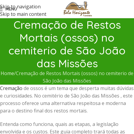
Skip to navigation
MENU
Skip to main content
Cremação de Restos
Mortais (ossos) no
cemiterio de São João
das Missões
Home
Cremação de Restos Mortais (ossos) no cemiterio de
São João das Missões
Cremação
de ossos é um tema que desperta muitas dúvidas
e curiosidades. No cemitério de São João das Missões , este
processo oferece uma alternativa respeitosa e moderna
para o destino final dos restos mortais.
Entenda como funciona, quais as etapas, a legislação
envolvida e os custos. Este guia completo trará todas as