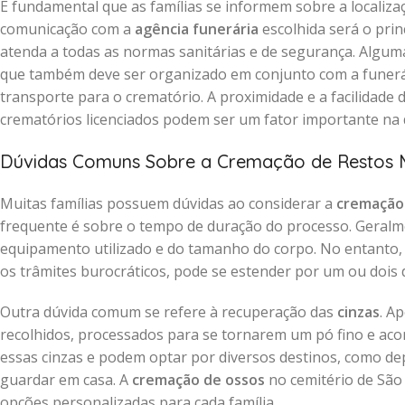
É fundamental que as famílias se informem sobre a localiz
comunicação com a
agência funerária
escolhida será o prin
atenda a todas as normas sanitárias e de segurança. Algum
que também deve ser organizado em conjunto com a funerár
transporte para o crematório. A proximidade e a facilidade
crematórios licenciados podem ser um fator importante na 
Dúvidas Comuns Sobre a Cremação de Restos 
Muitas famílias possuem dúvidas ao considerar a
cremação 
frequente é sobre o tempo de duração do processo. Geralm
equipamento utilizado e do tamanho do corpo. No entanto, o
os trâmites burocráticos, pode se estender por um ou dois d
Outra dúvida comum se refere à recuperação das
cinzas
. A
recolhidos, processados para se tornarem um pó fino e a
essas cinzas e podem optar por diversos destinos, como dep
guardar em casa. A
cremação de ossos
no cemitério de São 
opções personalizadas para cada família.