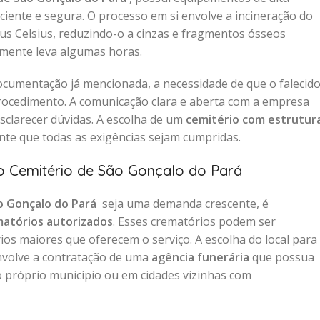
ciente e segura. O processo em si envolve a incineração do
aus Celsius, reduzindo-o a cinzas e fragmentos ósseos
lmente leva algumas horas.
ocumentação já mencionada, a necessidade de que o falecid
procedimento. A comunicação clara e aberta com a empresa
sclarecer dúvidas. A escolha de um
cemitério com estrutur
te que todas as exigências sejam cumpridas.
o Cemitério de São Gonçalo do Pará
o Gonçalo do Pará
seja uma demanda crescente, é
atórios autorizados
. Esses crematórios podem ser
ios maiores que oferecem o serviço. A escolha do local para
volve a contratação de uma
agência funerária
que possua
o próprio município ou em cidades vizinhas com