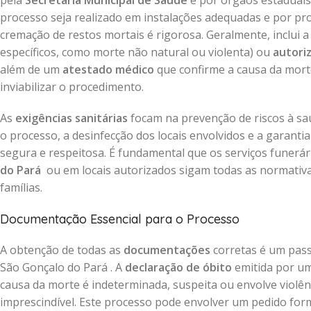
pela
Secretaria Municipal de Saúde
e por órgãos estaduais 
processo seja realizado em instalações adequadas e por prof
cremação de restos mortais é rigorosa. Geralmente, inclui 
específicos, como morte não natural ou violenta) ou
autori
além de um
atestado médico
que confirme a causa da mort
inviabilizar o procedimento.
As
exigências sanitárias
focam na prevenção de riscos à saú
o processo, a desinfecção dos locais envolvidos e a garant
segura e respeitosa. É fundamental que os serviços funerá
do Pará
ou em locais autorizados sigam todas as normativas
famílias.
Documentação Essencial para o Processo
A obtenção de todas as
documentações
corretas é um pass
São Gonçalo do Pará . A
declaração de óbito
emitida por um
causa da morte é indeterminada, suspeita ou envolve violê
imprescindível. Este processo pode envolver um pedido form