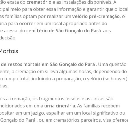
ação exata do
crematório
e as instalações disponíveis. A
cipal meio para obter essa informação e garantir que o loca
as famílias optam por realizar um
velório pré-cremação
, o
ia para ocorrer em um local apropriado antes do
 de acesso do
cemitério de São Gonçalo do Pará
aos
decisão.
Mortais
de restos mortais em São Gonçalo do Pará
. Uma questão
ente, a cremação em si leva algumas horas, dependendo do
 tempo total, incluindo a preparação, o velório (se houver)
ias.
pós a cremação, os fragmentos ósseos e as cinzas são
condicionados em uma
urna cinerária
. As famílias recebem
ositar em um jazigo, espalhar em um local significativo ou
Gonçalo do Pará , ou em crematórios parceiros, visa oferec