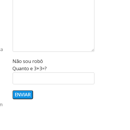
ra
Não sou robô
Quanto e 3+3=?
em