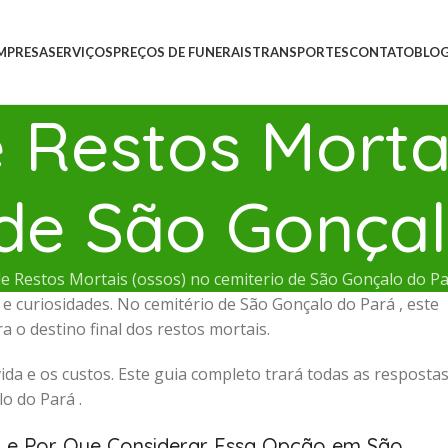
MPRESA
SERVIÇOS
PREÇOS DE FUNERAIS
TRANSPORTES
CONTATO
BLO
Restos Mortai
 de São Gonça
 Restos Mortais (ossos) no cemiterio de São Gonçalo do P
 curiosidades. No cemitério de São Gonçalo do Pará , este
 o destino final dos restos mortais.
ida e os custos. Este guia completo trará todas as resposta
o do Pará .
) e Por Que Considerar Essa Opção em São