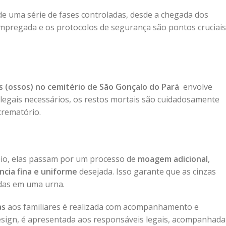
e uma série de fases controladas, desde a chegada dos
 empregada e os protocolos de segurança são pontos cruciais
o
s (ossos) no cemitério de São Gonçalo do Pará
envolve
s legais necessários, os restos mortais são cuidadosamente
crematório.
eio, elas passam por um processo de
moagem adicional
,
ncia fina e uniforme
desejada. Isso garante que as cinzas
das em uma urna.
as
aos familiares é realizada com acompanhamento e
 design, é apresentada aos responsáveis legais, acompanhada