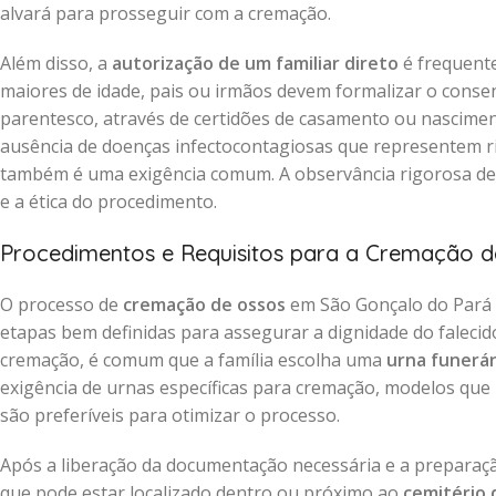
alvará para prosseguir com a cremação.
Além disso, a
autorização de um familiar direto
é frequente
maiores de idade, pais ou irmãos devem formalizar o cons
parentesco, através de certidões de casamento ou nascimen
ausência de doenças infectocontagiosas que representem ri
também é uma exigência comum. A observância rigorosa d
e a ética do procedimento.
Procedimentos e Requisitos para a Cremação 
O processo de
cremação de ossos
em São Gonçalo do Pará 
etapas bem definidas para assegurar a dignidade do falecido
cremação, é comum que a família escolha uma
urna funerár
exigência de urnas específicas para cremação, modelos que
são preferíveis para otimizar o processo.
Após a liberação da documentação necessária e a preparaç
que pode estar localizado dentro ou próximo ao
cemitério 