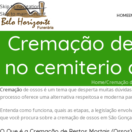
Skip to navigation
Skip to main content
HOME
E
Cremação de 
no cemiterio
Home
Cremação de
Cremação
de ossos é um tema que desperta muitas dúvidas e
processo oferece uma alternativa respeitosa e moderna para
Entenda como funciona, quais as etapas, a legislação envolv
que você procura sobre a cremação de ossos em São Gonçal
O Que é a Cremação de Restos Mortais (Ossos