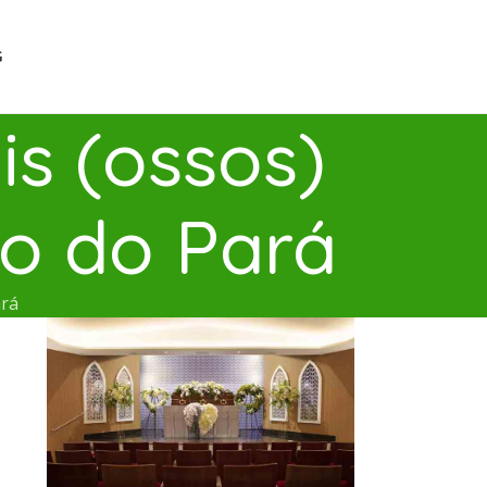
G
s (ossos)
lo do Pará
ará
s