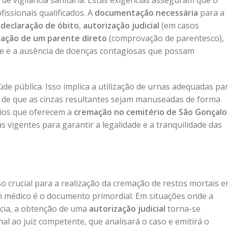
de vigilância sanitária. Estas exigências asseguram que o
issionais qualificados. A
documentação necessária
para a
a
declaração de óbito
,
autorização judicial
(em casos
zação de um parente direto
(comprovação de parentesco),
e e a ausência de doenças contagiosas que possam
de pública. Isso implica a utilização de urnas adequadas pa
ia de que as cinzas resultantes sejam manuseadas de forma
rios que oferecem a
cremação no cemitério de São Gonçalo
 vigentes para garantir a legalidade e a tranquilidade das
o crucial para a realização da cremação de restos mortais 
 médico é o documento primordial. Em situações onde a
ncia, a obtenção de uma
autorização judicial
torna-se
al ao juiz competente, que analisará o caso e emitirá o