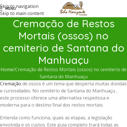
Skip to navigation
MENU
Skip to main content
Cremação de Restos
Mortais (ossos) no
cemiterio de Santana do
Manhuaçu
Home
Cremação de Restos Mortais (ossos) no cemiterio de
Santana do Manhuaçu
Cremação
de ossos é um tema que desperta muitas dúvidas
e curiosidades. No cemitério de Santana do Manhuaçu ,
este processo oferece uma alternativa respeitosa e
moderna para o destino final dos restos mortais.
Entenda como funciona, quais as etapas, a legislação
envolvida e os custos. Este guia completo trará todas as