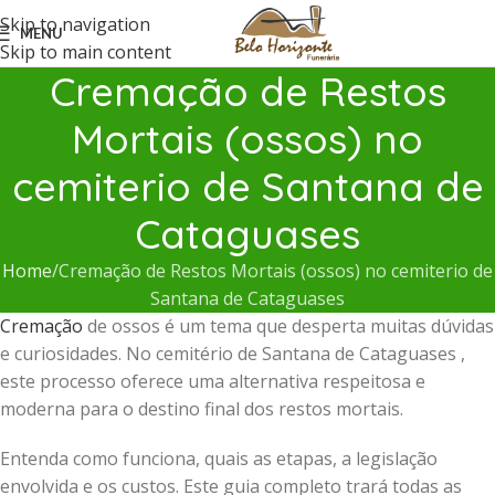
Skip to navigation
MENU
Skip to main content
Cremação de Restos
Mortais (ossos) no
cemiterio de Santana de
Cataguases
Home
Cremação de Restos Mortais (ossos) no cemiterio de
Santana de Cataguases
Cremação
de ossos é um tema que desperta muitas dúvidas
e curiosidades. No cemitério de Santana de Cataguases ,
este processo oferece uma alternativa respeitosa e
moderna para o destino final dos restos mortais.
Entenda como funciona, quais as etapas, a legislação
envolvida e os custos. Este guia completo trará todas as