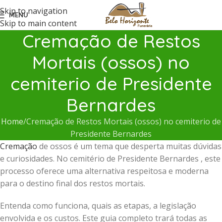
Skip to navigation
MENU
Skip to main content
Cremação de Restos
Mortais (ossos) no
cemiterio de Presidente
Bernardes
Home
Cremação de Restos Mortais (ossos) no cemiterio de
Presidente Bernardes
Cremação
de ossos é um tema que desperta muitas dúvidas
e curiosidades. No cemitério de Presidente Bernardes , este
processo oferece uma alternativa respeitosa e moderna
para o destino final dos restos mortais.
Entenda como funciona, quais as etapas, a legislação
envolvida e os custos. Este guia completo trará todas as