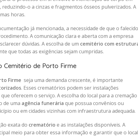
s, reduzindo-o a cinzas e fragmentos ósseos pulverizados. A
umas horas.
ocumentação já mencionada, a necessidade de que o falecid
procedimento. A comunicação clara e aberta com a empresa
sclarecer dúvidas. A escolha de um
cemitério com estrutur
te que todas as exigências sejam cumpridas.
 Cemitério de Porto Firme
rto Firme
seja uma demanda crescente, é importante
torizados
. Esses crematórios podem ser instalações
que oferecem o serviço. A escolha do local para a cremação
ão de uma
agência funerária
que possua convênios ou
icípio ou em cidades vizinhas com infraestrutura adequada.
ação exata do
crematório
e as instalações disponíveis. A
cipal meio para obter essa informação e garantir que o loca