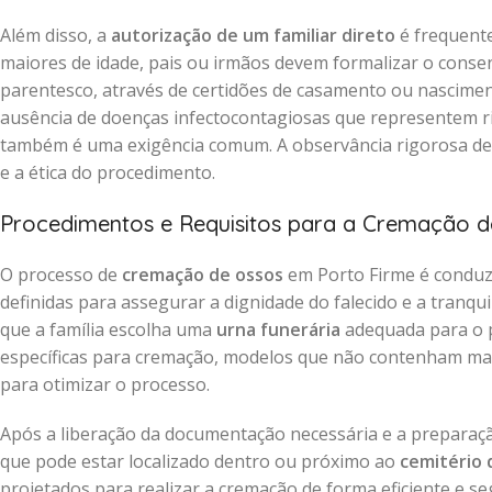
Além disso, a
autorização de um familiar direto
é frequente
maiores de idade, pais ou irmãos devem formalizar o cons
parentesco, através de certidões de casamento ou nascimen
ausência de doenças infectocontagiosas que representem ri
também é uma exigência comum. A observância rigorosa d
e a ética do procedimento.
Procedimentos e Requisitos para a Cremação d
O processo de
cremação de ossos
em Porto Firme é conduz
definidas para assegurar a dignidade do falecido e a tranq
que a família escolha uma
urna funerária
adequada para o p
específicas para cremação, modelos que não contenham mate
para otimizar o processo.
Após a liberação da documentação necessária e a preparaç
que pode estar localizado dentro ou próximo ao
cemitério 
projetados para realizar a cremação de forma eficiente e s