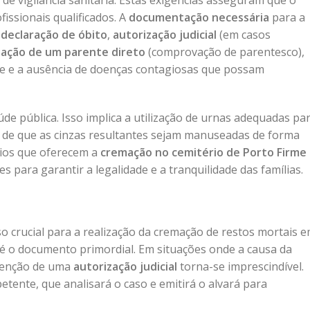
de vigilância sanitária. Estas exigências asseguram que o
issionais qualificados. A
documentação necessária
para a
a
declaração de óbito
,
autorização judicial
(em casos
zação de um parente direto
(comprovação de parentesco),
e e a ausência de doenças contagiosas que possam
de pública. Isso implica a utilização de urnas adequadas pa
ia de que as cinzas resultantes sejam manuseadas de forma
rios que oferecem a
cremação no cemitério de Porto Firme
 para garantir a legalidade e a tranquilidade das famílias.
o crucial para a realização da cremação de restos mortais 
é o documento primordial. Em situações onde a causa da
btenção de uma
autorização judicial
torna-se imprescindível.
tente, que analisará o caso e emitirá o alvará para