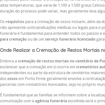
altas temperaturas, que varia de 1.100 a 1.500 graus Celsiu
duração do processo pode variar, mas geralmente leva alg
Os
requisitos
para a cremação de ossos incluem, além da d
não apresente contraindicações médicas ou legais para o 
funerária é fundamental para entender todos os passos e e
para cremação
ou de um
serviço funerário licenciado
garan
Onde Realizar a Cremação de Restos Mortais no
Embora a
cremação de restos mortais no cemitério de Po
esclarecer que a cremação em si ocorre em
crematórios au
independentes ou parte da estrutura de cemitérios maiores 
dos
ossos
em Porto Firme geralmente envolve a contrataç
parcerias com crematórios licenciados, seja no próprio mun
É fundamental que as famílias se informem sobre a localiz
comunicação com a
agência funerária
escolhida será o prin