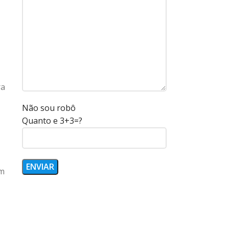
ra
Não sou robô
Quanto e 3+3=?
em