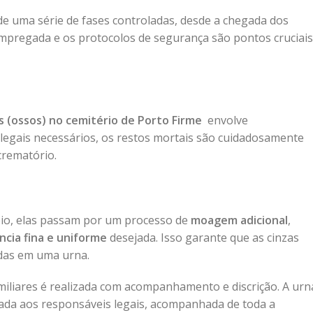
e uma série de fases controladas, desde a chegada dos
 empregada e os protocolos de segurança são pontos cruciais
o
 (ossos) no cemitério de Porto Firme
envolve
s legais necessários, os restos mortais são cuidadosamente
crematório.
eio, elas passam por um processo de
moagem adicional
,
ncia fina e uniforme
desejada. Isso garante que as cinzas
das em uma urna.
iliares é realizada com acompanhamento e discrição. A urn
ntada aos responsáveis legais, acompanhada de toda a