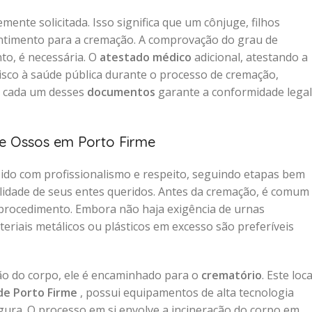
mente solicitada. Isso significa que um cônjuge, filhos
entimento para a cremação. A comprovação do grau de
to, é necessária. O
atestado médico
adicional, atestando a
sco à saúde pública durante o processo de cremação,
e cada um desses
documentos
garante a conformidade legal
e Ossos em Porto Firme
ido com profissionalismo e respeito, seguindo etapas bem
uilidade de seus entes queridos. Antes da cremação, é comum
rocedimento. Embora não haja exigência de urnas
riais metálicos ou plásticos em excesso são preferíveis
ão do corpo, ele é encaminhado para o
crematório
. Este loca
de Porto Firme
, possui equipamentos de alta tecnologia
egura. O processo em si envolve a incineração do corpo em