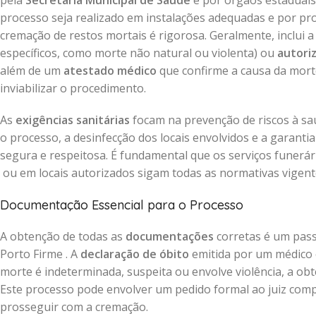
pela
Secretaria Municipal de Saúde
e por órgãos estaduais 
processo seja realizado em instalações adequadas e por prof
cremação de restos mortais é rigorosa. Geralmente, inclui 
específicos, como morte não natural ou violenta) ou
autori
além de um
atestado médico
que confirme a causa da mort
inviabilizar o procedimento.
As
exigências sanitárias
focam na prevenção de riscos à saú
o processo, a desinfecção dos locais envolvidos e a garant
segura e respeitosa. É fundamental que os serviços funerá
ou em locais autorizados sigam todas as normativas vigentes
Documentação Essencial para o Processo
A obtenção de todas as
documentações
corretas é um pass
Porto Firme . A
declaração de óbito
emitida por um médico 
morte é indeterminada, suspeita ou envolve violência, a o
Este processo pode envolver um pedido formal ao juiz compe
prosseguir com a cremação.