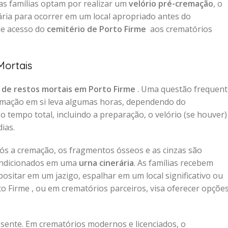
as famílias optam por realizar um
velório pré-cremação
, o
ia para ocorrer em um local apropriado antes do
 de acesso do
cemitério de Porto Firme
aos crematórios
Mortais
de restos mortais em Porto Firme
. Uma questão frequent
emação em si leva algumas horas, dependendo do
 tempo total, incluindo a preparação, o velório (se houver)
ias.
pós a cremação, os fragmentos ósseos e as cinzas são
condicionados em uma
urna cinerária
. As famílias recebem
ositar em um jazigo, espalhar em um local significativo ou
o Firme , ou em crematórios parceiros, visa oferecer opçõe
ente. Em crematórios modernos e licenciados, o