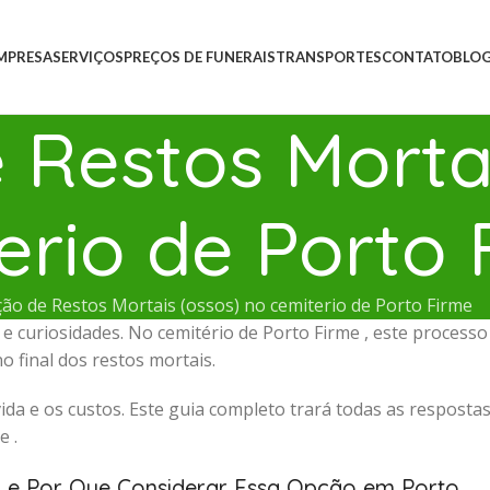
MPRESA
SERVIÇOS
PREÇOS DE FUNERAIS
TRANSPORTES
CONTATO
BLO
Restos Mortai
erio de Porto 
ão de Restos Mortais (ossos) no cemiterio de Porto Firme
 curiosidades. No cemitério de Porto Firme , este processo
 final dos restos mortais.
ida e os custos. Este guia completo trará todas as resposta
e .
) e Por Que Considerar Essa Opção em Porto