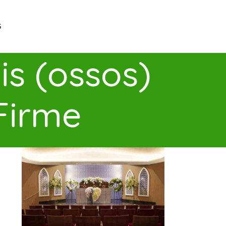
G
s (ossos)
Firme
s