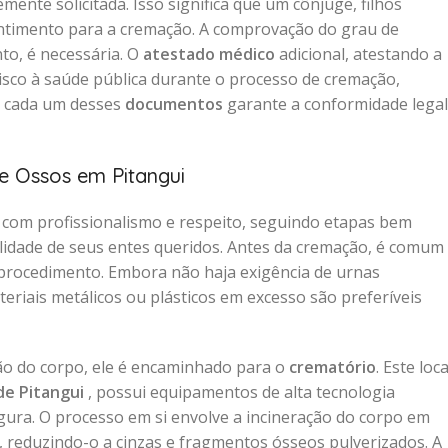
mente solicitada. Isso significa que um cônjuge, filhos
entimento para a cremação. A comprovação do grau de
to, é necessária. O
atestado médico
adicional, atestando a
sco à saúde pública durante o processo de cremação,
e cada um desses
documentos
garante a conformidade legal
e Ossos em Pitangui
 com profissionalismo e respeito, seguindo etapas bem
uilidade de seus entes queridos. Antes da cremação, é comum
rocedimento. Embora não haja exigência de urnas
riais metálicos ou plásticos em excesso são preferíveis
ão do corpo, ele é encaminhado para o
crematório
. Este loca
de Pitangui
, possui equipamentos de alta tecnologia
egura. O processo em si envolve a incineração do corpo em
s, reduzindo-o a cinzas e fragmentos ósseos pulverizados. A