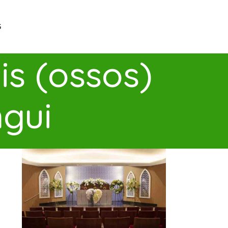
G
s (ossos)
ngui
s