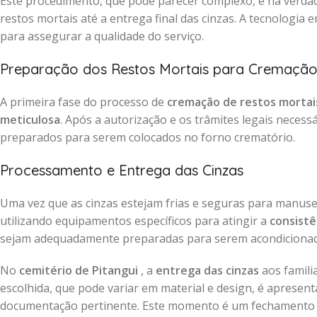
Este procedimento, que pode parecer complexo, é na verdad
restos mortais até a entrega final das cinzas. A tecnologia
para assegurar a qualidade do serviço.
Preparação dos Restos Mortais para Cremaçã
A primeira fase do processo de
cremação de restos mortais
meticulosa
. Após a autorização e os trâmites legais neces
preparados para serem colocados no forno crematório.
Processamento e Entrega das Cinzas
Uma vez que as cinzas estejam frias e seguras para manus
utilizando equipamentos específicos para atingir a
consistê
sejam adequadamente preparadas para serem acondiciona
No
cemitério de Pitangui
, a
entrega das cinzas
aos famili
escolhida, que pode variar em material e design, é aprese
documentação pertinente. Este momento é um fechamento re