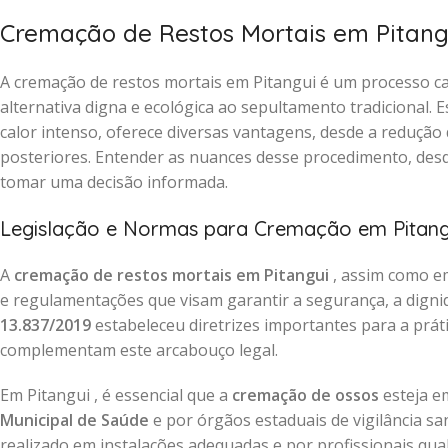
Cremação de Restos Mortais em Pitang
A cremação de restos mortais em Pitangui é um processo c
alternativa digna e ecológica ao sepultamento tradicional.
calor intenso, oferece diversas vantagens, desde a redução 
posteriores. Entender as nuances desse procedimento, desde
tomar uma decisão informada.
Legislação e Normas para Cremação em Pitang
A
cremação de restos mortais em Pitangui
, assim como em
e regulamentações que visam garantir a segurança, a dignida
13.837/2019
estabeleceu diretrizes importantes para a prát
complementam este arcabouço legal.
Em Pitangui , é essencial que a
cremação de ossos
esteja e
Municipal de Saúde
e por órgãos estaduais de vigilância sa
realizado em instalações adequadas e por profissionais qual