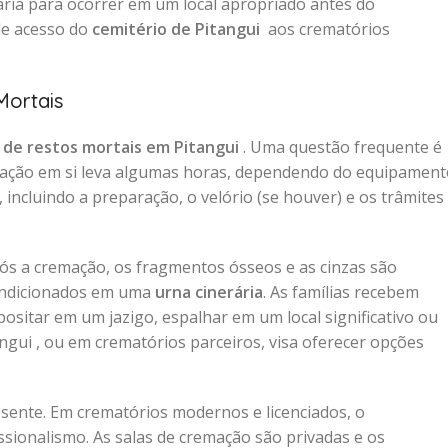
ia para ocorrer em um local apropriado antes do
 de acesso do
cemitério de Pitangui
aos crematórios
Mortais
de restos mortais em Pitangui
. Uma questão frequente é
mação em si leva algumas horas, dependendo do equipament
 incluindo a preparação, o velório (se houver) e os trâmites
pós a cremação, os fragmentos ósseos e as cinzas são
condicionados em uma
urna cinerária
. As famílias recebem
ositar em um jazigo, espalhar em um local significativo ou
ngui , ou em crematórios parceiros, visa oferecer opções
ente. Em crematórios modernos e licenciados, o
sionalismo. As salas de cremação são privadas e os