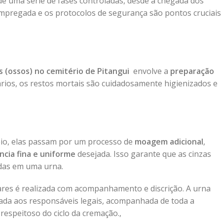
e uma série de fases controladas, desde a chegada dos
 empregada e os protocolos de segurança são pontos cruciais
o
 (ossos) no cemitério de Pitangui
envolve a
preparação
sários, os restos mortais são cuidadosamente higienizados e
eio, elas passam por um processo de
moagem adicional
,
ncia fina e uniforme
desejada. Isso garante que as cinzas
das em uma urna.
ares é realizada com acompanhamento e discrição. A urna
ntada aos responsáveis legais, acompanhada de toda a
speitoso do ciclo da cremação.,