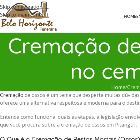
Skip to navigation
Skip to main content
HOME
E
Cremação de 
no cem
Home
Crema
Cremação
de ossos é um tema que desperta muitas dúvidas e
oferece uma alternativa respeitosa e moderna para o destino
Entenda como funciona, quais as etapas, a legislação envolv
que você procura sobre a cremação de ossos em Pitangui .
O Que é a Cremação de Restos Mortais (Ossos)