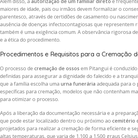
Além disso, a
autorização de um familiar direto
é frequente
maiores de idade, pais ou irmãos devem formalizar o cons
parentesco, através de certidões de casamento ou nascimen
ausência de doenças infectocontagiosas que representem ri
também é uma exigência comum. A observância rigorosa d
e a ética do procedimento.
Procedimentos e Requisitos para a Cremação d
O processo de
cremação de ossos
em Pitangui é conduzido
definidas para assegurar a dignidade do falecido e a tranq
que a família escolha uma
urna funerária
adequada para o p
específicas para cremação, modelos que não contenham mate
para otimizar o processo.
Após a liberação da documentação necessária e a preparaç
que pode estar localizado dentro ou próximo ao
cemitério 
projetados para realizar a cremação de forma eficiente e s
altas temperaturas, que varia de 1.100 a 1.500 graus Celsiu