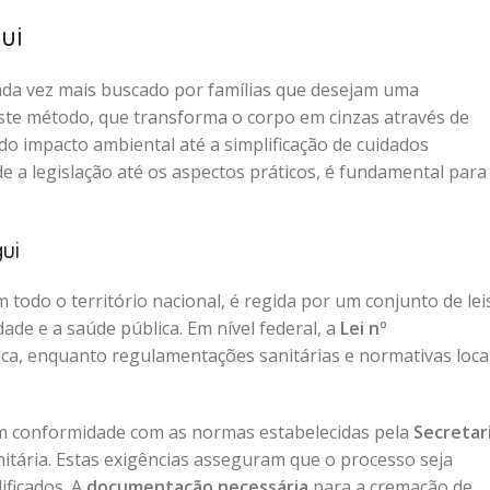
ui
ada vez mais buscado por famílias que desejam uma
 Este método, que transforma o corpo em cinzas através de
do impacto ambiental até a simplificação de cuidados
 a legislação até os aspectos práticos, é fundamental para
ui
 todo o território nacional, é regida por um conjunto de lei
de e a saúde pública. Em nível federal, a
Lei nº
ica, enquanto regulamentações sanitárias e normativas loca
m conformidade com as normas estabelecidas pela
Secretar
nitária. Estas exigências asseguram que o processo seja
ificados. A
documentação necessária
para a cremação de