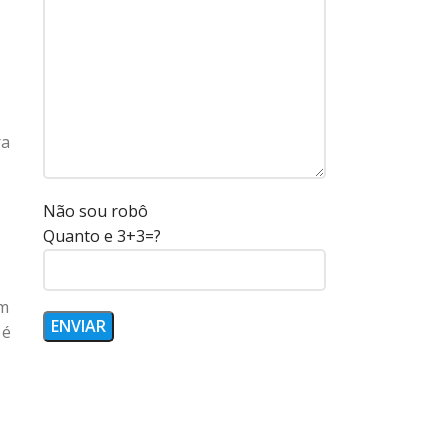
ra
Não sou robô
Quanto e 3+3=?
em
 é