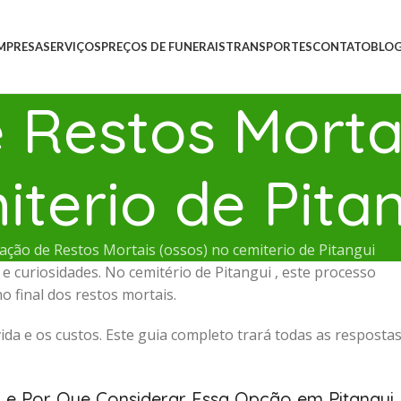
MPRESA
SERVIÇOS
PREÇOS DE FUNERAIS
TRANSPORTES
CONTATO
BLO
Restos Mortai
iterio de Pita
ção de Restos Mortais (ossos) no cemiterio de Pitangui
 curiosidades. No cemitério de Pitangui , este processo
 final dos restos mortais.
ida e os custos. Este guia completo trará todas as resposta
 e Por Que Considerar Essa Opção em Pitangui