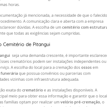
umas horas.
ocumentação já mencionada, a necessidade de que o falecid
procedimento. A comunicação clara e aberta com a empresa
sclarecer dúvidas. A escolha de um
cemitério com estrutur
te que todas as exigências sejam cumpridas.
 Cemitério de Pitangui
tangui
seja uma demanda crescente, é importante esclarece
 Esses crematórios podem ser instalações independentes ou
rviço. A escolha do local para a cremação dos
ossos
em
 funerária
que possua convênios ou parcerias com
idades vizinhas com infraestrutura adequada.
ação exata do
crematório
e as instalações disponíveis. A
cipal meio para obter essa informação e garantir que o loca
as famílias optam por realizar um
velório pré-cremação
, o