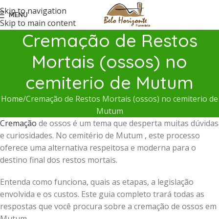
Skip to navigation
MENU
Skip to main content
Cremação de Restos
Mortais (ossos) no
cemiterio de Mutum
Home
Cremação de Restos Mortais (ossos) no cemiterio de
Mutum
Cremação
de ossos é um tema que desperta muitas dúvidas
e curiosidades. No cemitério de Mutum , este processo
oferece uma alternativa respeitosa e moderna para o
destino final dos restos mortais.
Entenda como funciona, quais as etapas, a legislação
envolvida e os custos. Este guia completo trará todas as
respostas que você procura sobre a cremação de ossos em
Mutum .