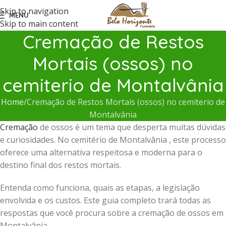
Skip to navigation
MENU
Skip to main content
Cremação de Restos
Mortais (ossos) no
cemiterio de Montalvânia
Home
Cremação de Restos Mortais (ossos) no cemiterio de
Montalvânia
Cremação
de ossos é um tema que desperta muitas dúvidas
e curiosidades. No cemitério de Montalvânia , este processo
oferece uma alternativa respeitosa e moderna para o
destino final dos restos mortais.
Entenda como funciona, quais as etapas, a legislação
envolvida e os custos. Este guia completo trará todas as
respostas que você procura sobre a cremação de ossos em
Montalvânia .